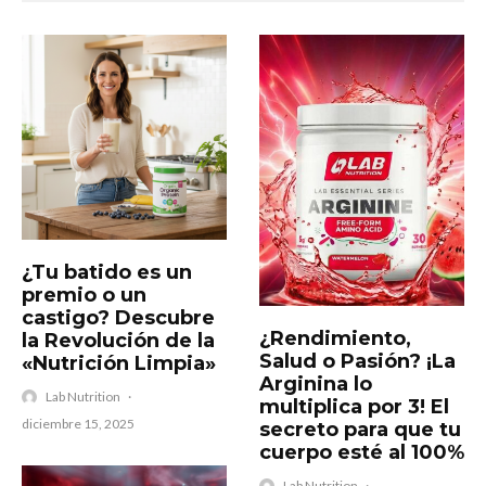
¿Tu batido es un
premio o un
castigo? Descubre
¿Rendimiento,
la Revolución de la
Salud o Pasión? ¡La
«Nutrición Limpia»
Arginina lo
Lab Nutrition
·
multiplica por 3! El
diciembre 15, 2025
secreto para que tu
cuerpo esté al 100%
Lab Nutrition
·