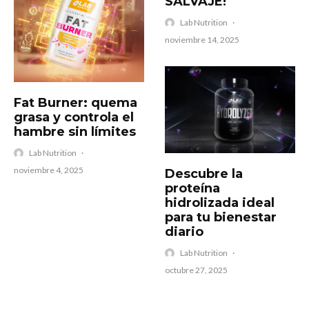
SALVAJE!
Lab Nutrition
·
noviembre 14, 2025
Fat Burner: quema
grasa y controla el
hambre sin límites
Lab Nutrition
·
noviembre 4, 2025
Descubre la
proteína
hidrolizada ideal
para tu bienestar
diario
Lab Nutrition
·
octubre 27, 2025