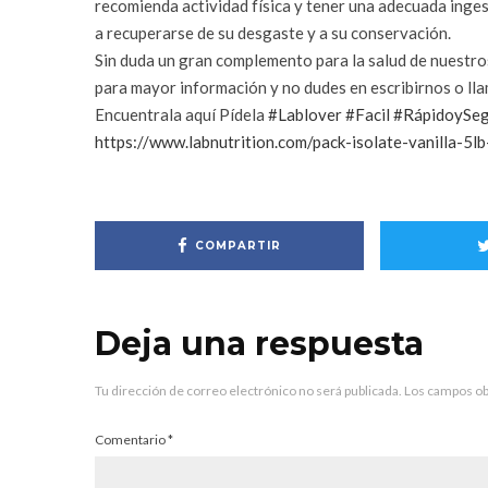
recomienda actividad física y tener una adecuada inges
a recuperarse de su desgaste y a su conservación.
Sin duda un gran complemento para la salud de nuestro
para mayor información y no dudes en escribirnos o ll
Encuentrala aquí Pídela
#Lablover
#Facil
#RápidoySe
https://www.labnutrition.com/pack-isolate-vanilla-5l
COMPARTIR
Deja una respuesta
Tu dirección de correo electrónico no será publicada.
Los campos ob
Comentario
*