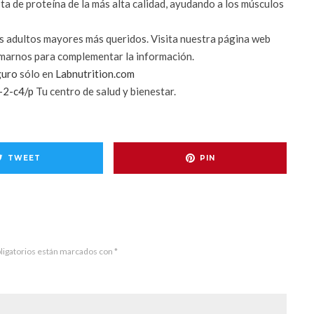
ta de proteína de la más alta calidad, ayudando a los músculos
s adultos mayores más queridos. Visita nuestra página web
amarnos para complementar la información.
guro
sólo en
Labnutrition.com
b-2-c4/p
Tu centro de salud y bienestar.
TWEET
PIN
ligatorios están marcados con
*