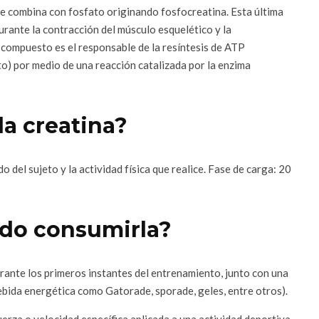
e combina con fosfato originando fosfocreatina. Esta última
rante la contracción del músculo esquelético y la
e compuesto es el responsable de la resíntesis de ATP
o) por medio de una reacción catalizada por la enzima
la creatina?
 del sujeto y la actividad física que realice. Fase de carga: 20
do consumirla?
rante los primeros instantes del entrenamiento, junto con una
ebida energética como Gatorade, sporade, geles, entre otros).
uerza o velocidad específica aplicada a una actividad deportiva