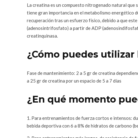
La creatina es un compuesto nitrogenado natural que s
tiene gran importancia en el metabolismo energético du
recuperación tras un esfuerzo físico, debido a que est
(adenosintrifosfato) a partir de ADP (adenosindifosfat
creatinquinasa.
¿Cómo puedes utilizar 
Fase de mantenimiento: 2 a 5 gr de creatina dependiendo
a 25 gr de creatina por un espacio de 5 a 7 días
¿En qué momento pue
1. Para entrenamientos de fuerza cortos e intensos: du
bebida deportiva con 6 a 8% de hidratos de carbono (b
2. Para entrenamientos más largos, de resistencia de f