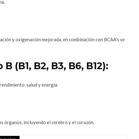
na.
atación y oxigenación mejorada, en combinación con BCAA’s se
B (B1, B2, B3, B6, B12):
rendimiento, salud y energía
los órganos, incluyendo el cerebro y el corazón.
Ver también