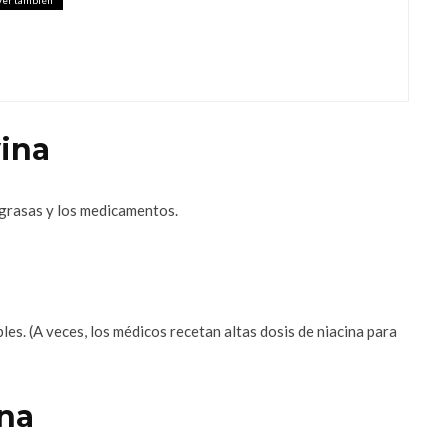
 SUERO DE LECHE: PARA QUÉ SIRVE
S BENEFICIOS
vina
 grasas y los medicamentos.
bles. (A veces, los médicos recetan altas dosis de niacina para
ina