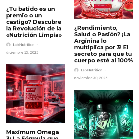
¿Tu batido es un
premio o un
castigo? Descubre
¿Rendimiento,
la Revolución de la
Salud o Pasión? ¡La
«Nutrición Limpia»
Arginina lo
Lab Nutrition
·
multiplica por 3! El
diciembre 15, 2025
secreto para que tu
cuerpo esté al 100%
Lab Nutrition
·
noviembre 30, 2025
Maximum Omega
3: La Fórmula que