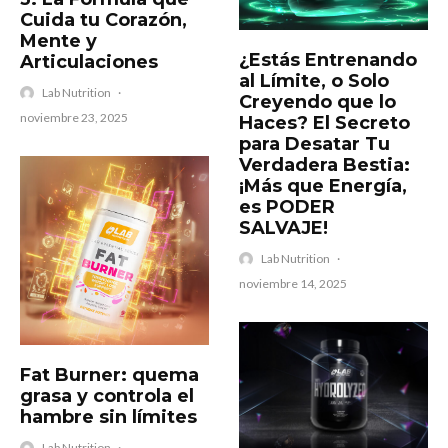
Cuida tu Corazón,
Mente y
​¿Estás Entrenando
Articulaciones
al Límite, o Solo
Lab Nutrition
·
Creyendo que lo
noviembre 23, 2025
Haces? El Secreto
para Desatar Tu
Verdadera Bestia:
¡Más que Energía,
es PODER
SALVAJE!
Lab Nutrition
·
noviembre 14, 2025
Fat Burner: quema
grasa y controla el
hambre sin límites
Lab Nutrition
·