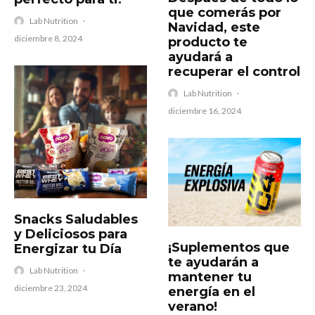
que comerás por
Lab Nutrition
·
Navidad, este
diciembre 8, 2024
producto te
ayudará a
recuperar el control
Lab Nutrition
·
diciembre 16, 2024
Snacks Saludables
y Deliciosos para
¡Suplementos que
Energizar tu Día
te ayudarán a
Lab Nutrition
·
mantener tu
diciembre 23, 2024
energía en el
verano!