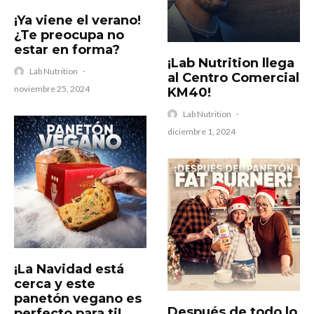
¡Ya viene el verano!
¿Te preocupa no
estar en forma?
¡Lab Nutrition llega
Lab Nutrition
·
al Centro Comercial
noviembre 25, 2024
KM40!
Lab Nutrition
·
diciembre 1, 2024
¡La Navidad está
cerca y este
panetón vegano es
Después de todo lo
perfecto para ti!