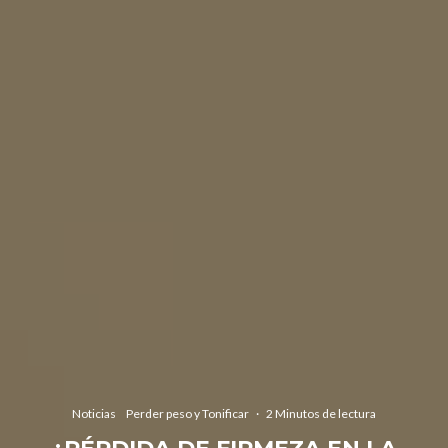
Noticias
Perder peso y Tonificar
·
2 Minutos de lectura
¿PÉRDIDA DE FIRMEZA EN LA