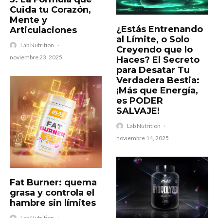
Cuida tu Corazón,
Mente y
​¿Estás Entrenando
Articulaciones
al Límite, o Solo
Lab Nutrition
·
Creyendo que lo
noviembre 23, 2025
Haces? El Secreto
para Desatar Tu
Verdadera Bestia:
¡Más que Energía,
es PODER
SALVAJE!
Lab Nutrition
·
noviembre 14, 2025
Fat Burner: quema
grasa y controla el
hambre sin límites
Lab Nutrition
·