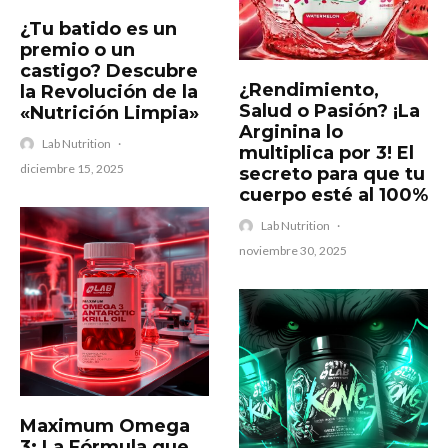
¿Tu batido es un
premio o un
castigo? Descubre
¿Rendimiento,
la Revolución de la
Salud o Pasión? ¡La
«Nutrición Limpia»
Arginina lo
Lab Nutrition
·
multiplica por 3! El
diciembre 15, 2025
secreto para que tu
cuerpo esté al 100%
Lab Nutrition
·
noviembre 30, 2025
Maximum Omega
3: La Fórmula que