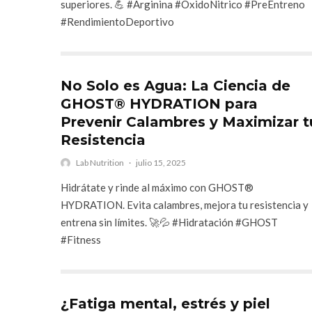
superiores. 💪 #Arginina #OxidoNitrico #PreEntreno
#RendimientoDeportivo
No Solo es Agua: La Ciencia de
GHOST® HYDRATION para
Prevenir Calambres y Maximizar t
Resistencia
Lab Nutrition
·
julio 15, 2025
Hidrátate y rinde al máximo con GHOST®
HYDRATION. Evita calambres, mejora tu resistencia y
entrena sin límites. 🚀💦 #Hidratación #GHOST
#Fitness
¿Fatiga mental, estrés y piel