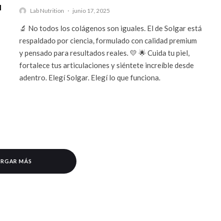
u
Lab Nutrition
·
junio 17, 2025
🔬 No todos los colágenos son iguales. El de Solgar está
respaldado por ciencia, formulado con calidad premium
y pensado para resultados reales. 💛 🌟 Cuida tu piel,
fortalece tus articulaciones y siéntete increíble desde
adentro. Elegí Solgar. Elegí lo que funciona.
RGAR MÁS