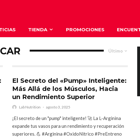
TICIAS
TIENDA
PROMOCIONES
ENCUENT
ICAR
Último
:
El Secreto del «Pump» Inteligente:
Más Allá de los Músculos, Hacia
un Rendimiento Superior
Lab Nutrition
·
agosto 3, 2025
¡El secreto de un "pump" inteligente! 🚀 La L-Arginina
expande tus vasos para un rendimiento y recuperación
superiores. 💪 #Arginina #OxidoNitrico #PreEntreno